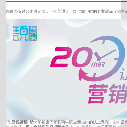
广告的核心本质是引导客户到店
你是否听过
小时定律：一个普通人，经过
小时的专业训练（刻意
20
20
“牛云说营销”
是快印客旗下印联商学院全新推出的线上课程，由
牛云