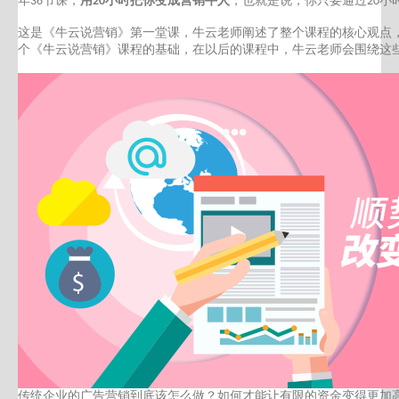
年
节课，
用
小时把你变成营销牛人
，也就是说，你只要通过
小
36
20
20
这是
《
牛云说营销》第一堂课，牛云老师阐述了整个课程的核心观点
个
《
牛云说营销》课程的基础，在以后的课程中，牛云老师会围绕这
传统企业的广告营销到底
该怎么做？
如何才能让有限的资金变得更加