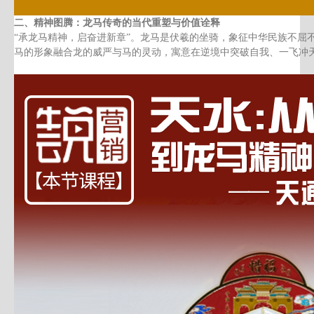
二、
精神图腾：龙马传奇的当代重塑与价值诠释
“
承龙马精神，启奋进新章
”。
龙马是伏羲的坐骑，象征中华民族不屈
马的形象融合龙的威严与马的灵动，寓意在逆境中突破自我、一飞冲