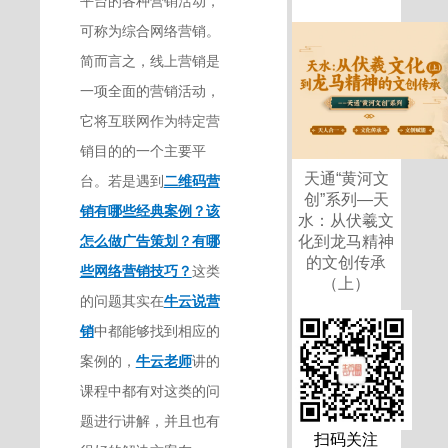
平台的各种营销活动，
可称为综合网络营销。
简而言之，线上营销是
一项全面的营销活动，
它将互联网作为特定营
销目的的一个主要平
天通“黄河文
台。若是遇到
二维码营
创”系列—天
销有哪些经典案例？该
水：从伏羲文
怎么做广告策划？有哪
化到龙马精神
的文创传承
些网络营销技巧？
这类
（上）
的问题其实在
牛云说营
销
中都能够找到相应的
案例的，
牛云老师
讲的
课程中都有对这类的问
题进行讲解，并且也有
扫码关注