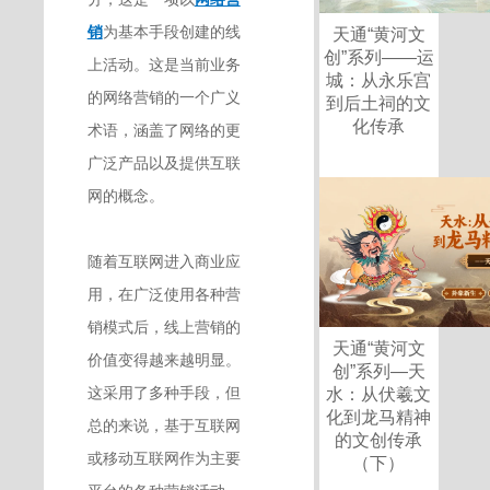
销
为基本手段创建的线
天通“黄河文
创”系列——运
上活动。这是当前业务
城：从永乐宫
的网络营销的一个广义
到后土祠的文
化传承
术语，涵盖了网络的更
广泛产品以及提供互联
网的概念。
随着互联网进入商业应
用，在广泛使用各种营
销模式后，线上营销的
天通“黄河文
价值变得越来越明显。
创”系列—天
这采用了多种手段，但
水：从伏羲文
化到龙马精神
总的来说，基于互联网
的文创传承
或移动互联网作为主要
（下）