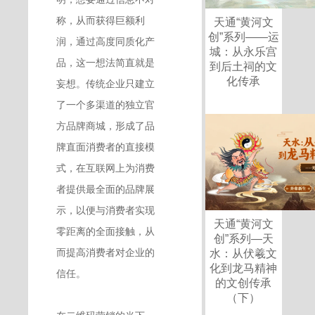
称，从而获得巨额利
天通“黄河文
创”系列——运
润，通过高度同质化产
城：从永乐宫
品，这一想法简直就是
到后土祠的文
化传承
妄想。传统企业只建立
了一个多渠道的独立官
方品牌商城，形成了品
牌直面消费者的直接模
式，在互联网上为消费
者提供最全面的品牌展
示，以便与消费者实现
天通“黄河文
零距离的全面接触，从
创”系列—天
而提高消费者对企业的
水：从伏羲文
化到龙马精神
信任。
的文创传承
（下）