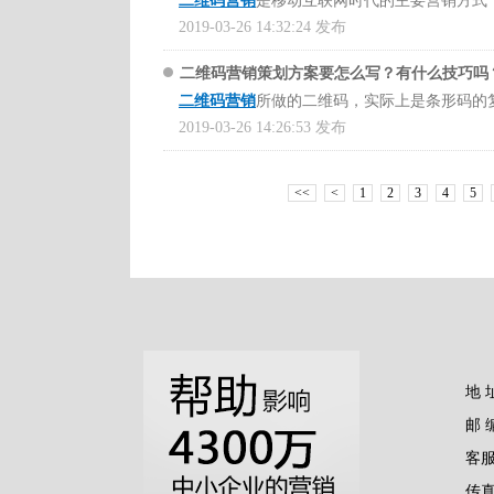
二维码营销
是移动互联网时代的主要营销方式
二维码。而一物一码中的二维码是可变代式的
来越具有竞争力，因此有一个良好的营销渠道
2019-03-26 14:32:24 发布
效了。对于
广告策划方案要怎么写？二维码营
牛云老师
讲的课程，在牛云老师讲的课程里面
二维码营销策划方案要怎么写？有什么技巧吗
使用产品的官方网站宣传活动，在一个最显眼
二维码营销
所做的二维码，实际上是条形码的
引用户的关注活动。可以在主页上放置轮播图
关键点，那如何做线下二维码营销计划？二维
2019-03-26 14:26:53 发布
2、精准消费者
哪些优势？通过广告策划如何提升用户？怎么
无论何种场景，一物一码的方式都能准确到达
老师
讲的课程，在课程中有讲很多相关的案例
二维码防伪标签广泛应用于各大奢饰品行业，
利用二维码制作营销内容，通过消费者的手机
在移动互联网时代，消费者极度依赖智能手机
伪二维码防伪标签应运而生。该标签不仅起到
<<
<
1
2
3
4
5
实现群众影响和传播，然后通过简单的交易票
一对一的二维码智能营销功能是通过产品与消
发展趋势，这是防伪技术进步的一大进步。在
就会有新鲜感，会很有意思，愿意参与分享。
佳的互动交流平台。对于
二维码营销有哪些特
有什么技巧？
这类的问题其实在牛云说营销中
什么渠道？
这类的问题，可以在
牛云说营销
中
够找到相应的案例的，牛云老师讲的课程中都
进行讲解，并且也有很好的解决方案在。
清楚，看看牛云老师是怎么讲的。
3、销售转换
除了防伪，二维码标签还可以帮助企业完成产
二维码营销的防伪标签可以说是一种多功能的
一物一码的二维码营销智能营销模式，能够让
公司来说，存货问题一直是个问题。然而，由
性，它还可以实现扫描二维码参与各种各种营
产品，从产品选择到产品购买，再到后续产品
现，而二维码标签具有及时传递产品信息的功
地 
不仅仅是购买行为，而是购买过程。通过一物
案要怎么写？该怎么做广告策划？如何推广二
2、传统安全
了哪种产品，以及购买后是否注意了产品。在
邮 
并且在案例中都有讲解决的方式，可以先去了
主要有两种方式：一种是传统上使用防伪标签
费者扫码获得数据信息。在面对
二维码营销要
客服
法查询繁琐，消费者难以接受，查询率极低，
中牛云老师有讲过类似的案例，可以并且在案
相关阅读：
传真