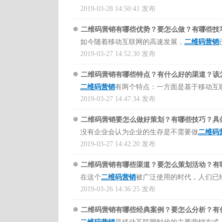
多相应的案例在，可以先了解清楚，看看牛云
且还促进了消费者线上活动的参与度，从而更
2019-03-28 14:50:41 发布
描识别真伪。并且每个二维码对应一个独特的
后台管理数据是高度加密的，提供混合的网络
二维码营销有哪些优势？要怎么做？有哪些技
1、收集用户数据
渠道？要怎么策划活动？有哪些优势？
可以看
如今随着移动互联网的高速发展，
二维码营销
二维码营销的智能营销模式，成为消费者与企
有很多相关的案例在，并且里面也讲了很多解
帮助企业开展
2019-03-27 14:52:30 发布
网络营销
活动，但理想是丰满的
户。消费者扫码参与
网络营销
活动，并可以关
信息。在过去，获取数据信息需要大量经验，
二维码营销有哪些特点？有什么好的渠道？该
二维码营销可以为每个产品分配不同的可识别
些优势？要怎么做？有哪些技巧？
这类的问题
二维码营销
有两个特点：一方面是基于移动互
品包装上的二维码，即可获得产品的详细信息
多相应的案例在，可以先了解清楚，看看牛云
是一种网络营销形式。企业的二维码营销包括
2019-03-27 14:47:34 发布
爱，而二维码营销的防伪功能也得到了广泛的
行企业宣传。电子商务使用简单，能够快速电
升用户？怎么靠二维码营销推广？
这类问题的
二维码营销要怎么做好策划？有哪些技巧？具
似之处，但二维网络营销有其独特的优势。
多相关的案例，并且这些案例中的问题也都有
没有企业会认为企业的生存是不需要做
二维码
甚至会看不到效果，那么应该要怎么做呢？二
2019-03-27 14:42:20 发布
1、节省成本在互联网信息时代
可以通过移动互联网，看到相关产品的信息，
二维码营销有哪些渠道？要怎么策划活动？有
1、宽范围
可以节省宣传的存储和运输成本，并且所有企
在这个
二维码营销
被广泛使用的时代，人们已
网络营销
突破了传统营销时间和空间的限制，
少很多，通过网站进行营销的成本大大降低。
常生活有任何的影响。许多人认为一物一码就
2019-03-26 14:36:25 发布
间的限制，并且每周7天，每天24小时提供全
什么渠道？
这类的问题，可以在
牛云说营销
中
些优势？
可以看看
牛云说营销
里面
牛云老师
讲
清楚，看看牛云老师是怎么讲的。
二维码营销有哪些经典案例？要怎么分析？有
一般的二维码包括常用信息，也就是说，无论
面也讲了很多解决问题的方案。