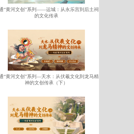
通“黄河文创”系列——运城：从永乐宫到后土祠
的文化传承
通“黄河文创”系列—天水：从伏羲文化到龙马精
神的文创传承（下）