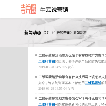
新闻动态
关注《牛云说营销》新闻动态
二维码营销活动要怎么做？有哪些推广方案？
二维码营销
的出现，使得许多产品的防伪功能
力要好在什么地方呢，这是很多人所困惑的问
2019-03-28 14:59:05 发布
二维码营销活动策划有什么技巧吗？该怎么去
二维码营销的防伪功能是难以模仿的，因为二
如今，许多制造商基本上都使用
二维码营销
的
序列号是随机分配给每个产品的。序列号使用
二维码营销防伪标签有哪些优点和功能？
2019-03-28 14:55:04 发布
密码通过二维码标签贴在产品或产品包装上，
复制普通二维码。二维码防伪标签操作简单，
二维码营销策划方案要怎么写？有什么技巧？
1、码安全标签
点？要怎么做二维码名片？有什么渠道？
这类
二维码营销
可以被说是新时代的营销工具，特
二维码营销防伪标签结合了两种了防伪方法的