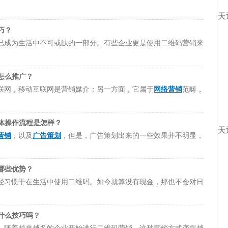
老师是怎么讲的。
全面的了解到企业的品牌！
网站，后端将记录网站模式、频率和位置的时间。产品安全模块的
天
数据，而核心数据则是公司进行独立管理。对于
二维码营销有哪些
巧？
看
牛云说营销
里面
牛云老师
讲的课程，在牛云老师讲的课程里面就
已成为生活中不可或缺的一部分。有些企业更是使用二维码营销来
业之间，能够通过产品包装上的二维码进行交互式通信的交通门
决问题的方案。
，而现实可是非常骨干的，这导致许多企业不知道从哪里开始。
注企业平台，当消费者扫码时，背后的大数据将快速收集消费者的
而如今却可以通过交互式营销方法轻松学习。遇到
二维码营销有哪
怎么推广？
二维码，并为每个产品提供自己的独特标识。这样消费者只需扫产
的时候，可以在
牛云说营销
中听
牛云老师
的课程，在课程里面有很
联网，移动互联网是营销媒介；另一方面，它属于
网络营销
范畴，
。因此，二维码营销的防伪功能就受到企业，以及消费者们的喜
老师是怎么讲的。
了企业网络推广和电子商务两个方面。而网络推广是利用互联网进
应用与推广。而对于
二维码名片有哪些优势？通过广告策划如何提
子通讯，买家和卖家不需要面对面交易。虽然与传统营销有许多相
时候，可以在
牛云说营销
中听
牛云老师
讲的课程，在课程中有讲很
体操作流程是怎样？
给出相应的解决方案。
天
营销
，以及
广告策划
，但是，广告策划出来的一些效果并不明显，
维码营销的优势是什么？
以及企业的部分资料，这些客户都是能够随时可以查看到的。这样
哪些优势？
业产品信息都是能够直接在线去进行更新。与传统广告相比成本要
经习惯于在生活中使用二维码。如今就算没有现金，那也不会对日
可以在时间和空间的限制之外交换信息，使营销更容易受时间和空
对于
广告策划的二维码营销有哪些特点？要怎么做二维码名片？有
是二维码，而事实上，这两个还是有区别的。
球营销服务。对于
二维码营销有哪些渠道？要怎么策划活动？有哪
听
牛云老师
的课程，在课程里面有很多相应的案例在，可以先了解
的课程，在牛云老师讲的课程里面就有很多相关的案例在，并且里
什么技巧吗？
谁在扫码，有扫了多少次，其结果都是一样的，所以业界也称它为