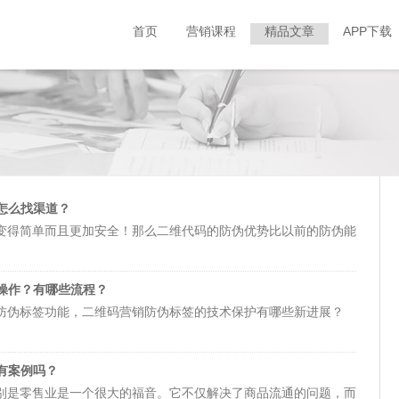
首页
营销课程
精品文章
APP下载
怎么找渠道？
变得简单而且更加安全！那么二维代码的防伪优势比以前的防伪能
题，所以就去探索吧。
操作？有哪些流程？
维码营销防伪标签是从计算机内部逻辑的逻辑中进行选择的，产品
防伪标签功能，二维码营销防伪标签的技术保护有哪些新进展？
不同的加密方法生成两个密文搜索码。普通条形码和不同序列号的
该标签是产品唯一的防伪身份证，伪造者不起作用。无论如何都要
部署快速，售后服务完善等。对于
广告策划的二维码营销有哪些特
有案例吗？
的问题，可以在
牛云说营销
中听
牛云老师
的课程，在课程里面有很
别是零售业是一个很大的福音。它不仅解决了商品流通的问题，而
优点，解决了传统防伪查询率极低的问题。消费者可以通过手机扫