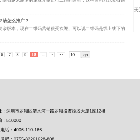
，随着越来越多的企业开始进行二维码营销，这种营销方式变得越
码，一个产品仅对应一个二维码，包括独立信息，一此扫码后就无
很重要。
销渠道要怎么找？如何推广二维码名片？
可以看看
牛云说营销
里面
天
就有很多相关的案例在，并且里面也讲了很多解决问题的方案。
？该怎么推广？
的地方，或者是用户最关注的部分添加上活动信息，以便最快地吸
复杂版本，现在二维码营销很受欢迎。可以说二维码是线上线下的
，或将活动内容部分直接放在主页进行轮播。而对于
二维码名片有
码营销又有哪些优势？
靠二维码营销推广？
这类问题的时候，可以在
牛云说营销
中听
牛云
消费场景，通过一码多次共享礼品包，可以进一步增强节日气氛。
，并且这些案例中的问题也都有给出相应的解决方案。
并且在其他领域也均适合使用二维码防伪标签进行防伪。同样的防
地址、微博、微信等方式构建粉丝互动营销模式，形成病毒传播，
等移动设备。消费者在哪里，企业就应该在哪里与消费者互动，而
防伪和营销效果的作用，而且极大地满足了市场需求，投入了市场
10
6
7
8
9
...
>
>>
，延长交易的结束是营销活动的想法；只要粉丝互动模式，消费者
费者接触频率最高的联系。通过二维码连接企业和消费者，获得最
看到
二维码营销有哪些常见渠道？二维码名片要怎么做广告策划？
对于
广告策划的二维码营销有哪些特点？要怎么做二维码名片？有
点？有什么好的渠道？该怎么推广？
这些其实在牛云说营销中都能
都能够找到相应的案例的，牛云老师讲的课程中都有对这类的问题
听
牛云老师
的课程，在课程里面有很多相应的案例在，可以先了解
有对这类的问题进行讲解，并且也有很好的解决方案在。
品防伪和防伪商品，因此二维码标签也适合企业库存管理。对许多
防伪标签，可以帮助企业防伪和防伪商品。通过产品监督和可追溯
技术和互联网的发展，将前消费者的决策权从实体产品转变为线性
于各级销售渠道不同，企业无法快速有效地管理，导致库存的出
销活动的方式。可以说是产品促销，以及品牌宣传的好帮手。
服务等。在整个购买过程中，消费者更愿意参与。因此，购买产品
能，可以解决公司库存的问题！还有就是，对于
二维码营销策划方
址：深圳市罗湖区清水河一路罗湖投资控股大厦1座12楼
一码的互动营销，可以清楚地掌握消费者的购买过程。消费者购买
维码名片？
这些在牛云说营销中牛云老师有讲过类似的案例，可以
平台继续了解品牌信息，然后多次重复购买产品，并且可以通过消
编：510000
解清楚。
，并通过电话、短信或互联网输入防伪代码查询。防伪标签防伪方
怎么做好策划？有哪些技巧？具体操作流程是怎样？
在牛云说营销
电话：4006-110-166
几乎没有真正的防伪效果。要知道对于
二维码营销有哪些经典案
例中都有讲解决的方式，可以先去了解清楚。
号码：0755-82261628-808