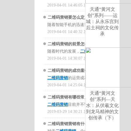
购模式、会员卡模式等更可
的生活水平在不断的提高，
2019-04-01 14:46:05 发布
全可访问和有形的。许多这
靠。
天通“黄河文
从而对生活质量的要求也在
些功能已经在同行跨国企业
创”系列——运
二维码营销要怎么定义？有
迅速提高，这其中就涉及到
中实施了很长时间，为了实
城：从永乐宫到
在全国各个城市，对线下服
随着智能手机的迅速普及和
哪些特点？策划要怎么写？
了衣食住行。在面对这些的
后土祠的文化传
现今天市场营销的全球追
务业务的二维码营销进行了
互联网的发展，
2019-04-01 14:40:32 发布
二维码营销
每个方面都会成为人们所关
承
赶，即使转弯超车也是一个
多项需求研究，最终梳理了
以及成为了一个潮流的新营
注的焦点，对产品质量的要
很好的机会。
移动互联网碎片化时代企业
二维码营销的前景怎么样？
销模式。如今，二维码营销
求自然也会很高。这已进成
客户的秘诀。快速计划和创
随着时代的发展，
二维码营
服务商要如何选择？有哪些广
可以说是随处可见。并且现
为生活中的一大关键问题，
操作员模块，记录产品批发
建营销活动的最快方法是几
销
2019-04-01 14:30:07 发布
开始进入我们的日常生
告策划的技巧？
在在没有带钱包的情况下外
而一物一码的二维码营销模
配送信息，具有警告、数据
十分钟，或十几分钟，可以
活。二维码的功能非常强
出，也只需要拿着手机就可
式则是按照这样的需求所开
统计等功能。交互式营销模
二维码营销的成功案例有哪
创建自己的营销活动计划，
大，并且适合的领域也非常
以进行消费行为。
发出来的。
块，让用户扫码，获取当地
二维码营销
的运营成本低、
些？有什么优势？该怎么策划
而不是像传统营销一样花费
的宽广，想要它看起来像什
经销商名称手机产品手册企
效果好，再与传统的营销广
2019-04-01 14:25:04 发布
一个月，甚至两个月的时
方案？
么，它可以是什么样的。当
二维码营销是通过调用二维
在过去的一年里，每个人都
业现有的营销政策和反馈。
告进行对比，更具有一定的
间。对于
二维码营销的成功
天通“黄河文
然，如果如果想要实现它，
码，吸引消费者来扫码，从
谈到“
互联网+到底是什么
”，
二维码营销有哪些常见问
对于
二维码营销有哪些优
成本优势。并且二维码的出
创”系列—天
案例有哪些？有什么优势？
那么就需要有一个程序员才
而推广相关的产品信息，以
这和其他传统行业企业家对
二维码营销
目前并不罕见。
题？要怎么解决？有案例分享
势？该如何推广？要怎么找
水：从伏羲文化
现，大大的减少了布局上版
该怎么策划方案？
这类的问
行！而事实上，一些企业最
及相应的活动。二维码也可
这些名词感到惊讶。有一段
到龙马精神的文
对于零售业来说，与消费者
2019-03-29 14:30:21 发布
渠道？
可以看看
牛云说营销
吗？
面的拥挤，并降低了打印的
题，可以在
牛云说营销
中听
近开始使用二维码进行营
以打印在名片上，并且接收
时间，全屏主流依赖于产品
创传承（下）
建立联系也是一种很好的营
里面
牛云老师
讲的课程，在
成本。无论企业的规模如
牛云老师
的课程，在课程里
销，并通过二维码促进产品
名片的人通过扫码获得个人
二维码营销营销有什么好策
数据，通过对消费者行为和
销方法。它通过关注活动吸
牛云老师讲的课程里面就有
何，二维码营销仍然是企业
面有很多相应的案例在，可
销售以增加销售。二维码营
或企业的信息。二维码营销