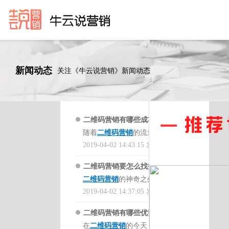
新闻动态
关注《牛云说营销》新闻动态
二维码营销有哪些成功案
随着
二维码营销
的流量垄断
例？要怎么做策划？要避免哪
形成，在线流量价格变得越
2019-04-02 14:43:15 发布
些？
来越昂贵。如何通过智能手
二维码营销要怎么找投放渠
机将线下人员排到线下的生
二维码营销
的神奇之处很
道？有哪些案例？该怎么策划
活服务业务，是最线下服务
多，值得放大。其辅助
2019-04-02 14:37:05 发布
网络
广告？
业务。目前有很多线下服务
营销
的管理功能是目前似乎
商在关注企业对企业的业
二维码营销有哪些优势？该
理想化的，但通过企业的投
务，这远比企业家提倡的团
在
二维码营销
的今天，人们
如何推广？要怎么找渠道？
资，协作的各个方面也是完