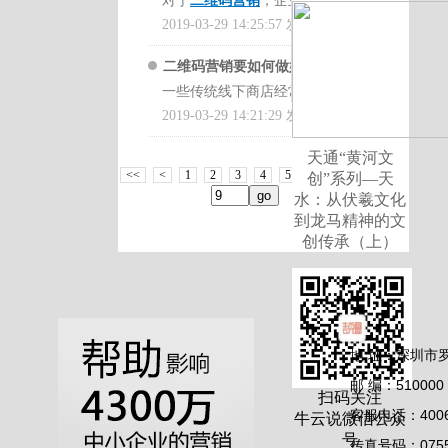
对于
二维码营销
，企业客户
略？具体该怎么操作？有哪些
消费习惯的分析，实现了不
引消费者，更多参与
网络营
很多相关的案例在，并且里
的方向，使用二维码营销起
以先了解清楚，看看牛云老
销的编码方法丰富多样，可
是以二维码作为一个路口，
可以随时从任何媒体获取您
2019-03-29 14:25:57 发布
同地区消费者的准确交付，
流程？
销
活动以提高品牌知名度，
面也讲了很多解决问题的方
到了推动企业的服务，以及
师是怎么讲的。
以根据商家的具体产品形式
通过二维码可以对商家发送
的业务信息，甚至直接下订
称为精准营销。在这个过程
从而增加回购力！
案。
推动企业整体发展的重要
选择基于代码的形式。
二维码营销要如何做好广告
用的信息，或者是提前设定
单。对于企业而来讲，只有
中，作为慢销品制造商与消
性。
一些传统线下商店经常去尝
策划？有什么技巧？该怎么
好的平台。而通过二维码，
最先接触到客户，才能够让
费者之间的互动媒介，二维
一物一码的二维码营销模
适用于二维码营销的行业也
试做
2019-03-29 14:21:29 发布
网络营销
，发布上做一
用户则可以扫码看到，商家
做？
客户关注到，从而能够获取
码营销已成为推广手段的重
式，是附在每个产品上，因
二维码营销的
广告策划
，必
非常广泛，所有主要的线下
些折扣促销信息，但是活动
想要给消费者的内容。遇到
到更多的订单。并且二维码
要组成部分。对于
二维码营
此每个产品都有唯一且可识
须要精确的定位消费者，二
天通“黄河文
商店都可以使用二维码营销
在开始后，确并没有好的数
二维码营销有哪些优势？要
营销可以在有限的空间内，
销有哪些渠道？要怎么策划
别的二维码，就像获得一张
9
<<
<
1
2
3
4
5
6
7
8
10
..
创”系列—天
维码营销是一种相对较新的
来开展产品推广活动，帮助
据保持方式，从而导致参与
怎么做？有哪些技巧？
这类
放置更多的信息，而这只需
活动？有哪些优势？
可以看
独特的记录，而这样消费者
水：从伏羲文化
营销方法，可用于传输数据
企业推动产品销售，达到提
的用户直接丢失。而
二维码
的问题的时候，可以在
牛云
要一个小小的二维码而已。
看
牛云说营销
里面
牛云老师
到龙马精神的文
可以通过扫描二维码获得奖
而不受时间的约束。只需要
高销售效果。帮助企业与消
营销
则能够给企业解决此类
说营销
中听
牛云老师
的课
并且也不在局限于文字，甚
创传承（上）
讲的课程，在牛云老师讲的
品。对于
二维码营销有哪些
利用智能手机扫码即可，商
费者互动，回馈消费者，从
的营销问题。
程，在课程里面有很多相应
至可以是视频、动画、音频
课程里面就有很多相关的案
渠道？要怎么策划活动？有
家可以利用网络获取消费者
消费者那里获得良好的口碑;
的案例在，可以先了解清
等。而且对于活动的促销也
例在，并且里面也讲了很多
哪些优势？
可以看看
牛云说
扫码的相关信息，从而获取
帮助制造商开展商店分流，
传统的线下商店受到许多问
楚，看看牛云老师是怎么讲
不再受到布局的限制，这样
解决问题的方案。
营销
里面
牛云老师
讲的课
到所需要数据量，然后利用
增加客流量和客流量。在面
题的影响，如租金和地域的
的。
就能够让企业达到增加广告
程，在牛云老师讲的课程里
数据挖掘技术，总结出消费
对
二维码营销活动要怎么
地 址：深圳市
人员成本，特别是面对运营
内容的目的。
面就有很多相关的案例在，
者的消费习惯，以及消费者
做？有哪些推广方案？怎么
和销售的旺季。这样就导致
邮 编：510000
并且里面也讲了很多解决问
的注意类别，再根据其消费
扫码关注
找渠道？
这类问题的时候，
方法通常是非常有限，促销
通过过比较每个二维码的访
题的方案。
客服电话：4006-
牛云说微信公众
者行为的特点，准确的定位
可以在
牛云说营销
中听
牛云
产品无法放置和推广。会员
问数据，可以很容易地判断
号
出消费者的喜好，这样就能
传真号码：0755-
老师
的课程，在课程里面有